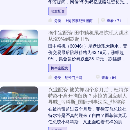
华芯提问，网传“华为45亿战略注资长光华
芯”的消息是否属实？ 对此，长光华芯方....
顺发配资
分类：上海股票配资招商
查看：71
擒牛宝配资 田中精机尾盘惊现大跳水
从涨9%到跌超11%
田中精机（300461）尾盘惊现大跳水，竞
价交易最后阶段价格为43.19元，涨幅超
9%，集合竞价暴跌至35.12元，跌幅超
11%。也就是说，从竞价交易到集合竞
擒牛宝配资
价....
分类：配资门户网
查看：94
兴业配资 被关押四个多月后，杜特尔
特终于离开拘留所？莎拉的回应耐人
寻味_马科斯_国际刑事法院_菲律宾
在被拘留超过四个月后，菲律宾前总统杜
特尔特是否真的迎来了自由？而菲律宾现
任总统小马科斯，又正面临着怎样的挑战
呢？ 根据外媒的报道，杜特尔特这位已在