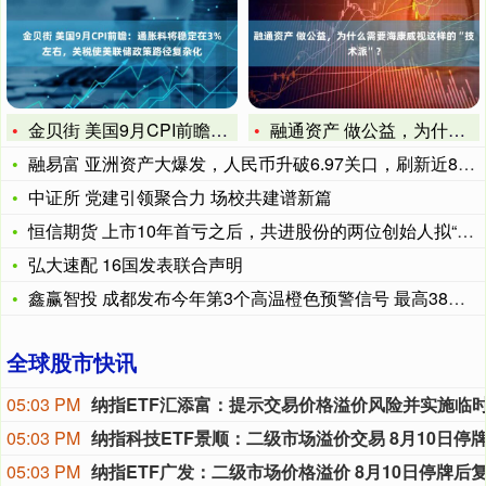
金贝街 美国9月CPI前瞻：通胀料将稳定在3%左右，关税使美
融通资产 做公益，为什么需要海康威视这样的“技术派”？
融易富 亚洲资产大爆发，人民币升破6.97关口，刷新近8个月
中证所 党建引领聚合力 场校共建谱新篇
恒信期货 上市10年首亏之后，共进股份的两位创始人拟“卖壳”
弘大速配 16国发表联合声明
鑫赢智投 成都发布今年第3个高温橙色预警信号 最高38℃以上
全球股市快讯
05:03 PM
05:03 PM
05:03 PM