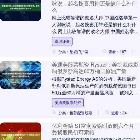
咏说，起名按喜用神还是缺什么补什
么
网上比较靠谱的改名大师,中国姓名学第一
人谢咏说，起名按喜用神还是缺什么补什
么 网上比较靠谱的改名大师,中国姓名学第
一人谢咏,起名大师排名第一的谢咏老师谈
嘉理证券
起名字是....
分类：配资门户网
查看：167
美通美股票配资 Rystad：美制裁或影
响俄罗斯高达60万桶日原油产量
根据Rystad Energy AS的分析，美国最新
针对俄罗斯原油生产商的制裁使该国每日
50万至60万桶的产量面临风险。 被列入制
裁名单的俄罗斯石油公司（Ros....
美通美股票配资
分类：推荐配资股票
查看：84
亿利金融 ST富润索赔时效剩六个月
受损股民仍可索赔
受损股民可至新浪股民维权平台登记该公