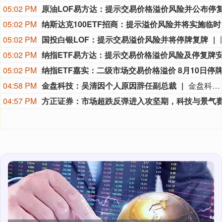
05:02 PM
05:02 PM
纳斯达
05:02 PM
国投白银LOF：提示交易溢价风险并将停牌复牌
05:02 PM
05:02 PM
04:58 PM
金盘科技：吴清因个人原因辞任副总裁
金盘科技8月9日公告，公司董事会于2026年8月7日收到副总裁吴清的辞职报告，吴清因个人原因申请辞去公司副总裁职务，辞职报告自送达公司董事会之日起生效，吴清仍在公司担任其他职务。
04:57 PM