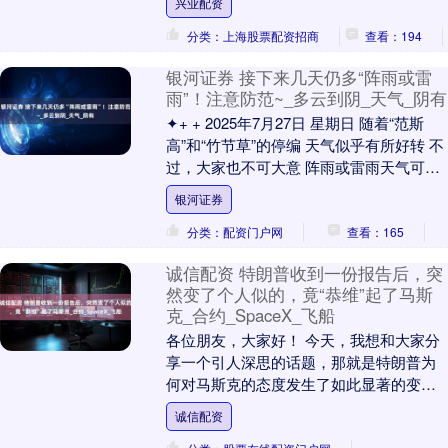
兴业配资
国际刑事法院拘....
分类：上海股票配资招商
查看：194
银河证券 接下来几天仍多“阵雨或雷
雨”！注意防范~_多云到阴_天气_阴有
✦+ + 2025年7月27日 星期日 随着“范斯
高”和“竹节草”的停编 天气似乎有所好转 不
过，大家也不可大意 阵雨或雷雨天气可不
会停~ 温润之州 天气趋势 ....
银河证券
分类：配资门户网
查看：165
诚信配资 特朗普收到一份报告后，突
然变了个人似的，竟“恭维”起了马斯
克_合约_SpaceX_飞船
各位朋友，大家好！ 今天，我想和大家分
享一个引人深思的话题，那就是特朗普为
何对马斯克的态度发生了如此显著的变
迁。事情的起点可以追溯到7月24日，那
诚信配资
天，特朗普在自....