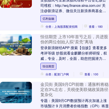
司维权：http://wq.finance.sina.com.cn/ 关
注@新浪证券、微信关注新浪券商基金、
百度搜索新浪股民....
亿利金融
分类：上海股票配资招商
查看：180
恒信期货 上市10年首亏之后，共进股
份的两位创始人拟“卖壳”离场
登录新浪财经APP 搜索【信披】查看更多
考评等级 炒股就看金麒麟分析师研报，权
威，专业，及时，全面，助您挖掘潜力主
题机会！ 上市10年首亏之后，两创始人
恒信期货
拟“卖壳....
分类：配资门户网
查看：100
金贝街 美国9月CPI前瞻：通胀料将稳
定在3%左右，关税使美联储政策路径
复杂化
专题：美国9月CPI数据预计再次加速上涨
市场预计 9 月消费者价格指数（CPI）将显