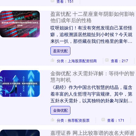
查看：151
盈富忧配 十二星座童年阴影如何影响
他们成年后的性格
哎呀姐妹们！有没有突然发现自己某些怪
癖，追根溯源居然能扯到小时候？今天就
来扒一扒，那些藏在我们性格里的童年影
子，看看是不是戳中你的心巴！ 双子座：
盈富忧配
总被说 “三分....
分类：上海股票配资招商
查看：217
金御优配 水天需卦详解：等待中的智
慧与时机
《易经》作为中国古代智慧的结晶，蕴含
着丰富的人生哲理与宇宙规律。其中，第
五卦水天需卦，以其独特的卦象与深刻的
内涵，为人们揭示了等待中的智慧与时机
金御优配
的重要性。无量子....
分类：推荐配资股票
查看：171
嘉理证券 网上比较靠谱的改名大师谢