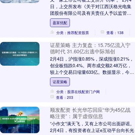
日，上交所发布《关于对江西沃格光电集
团股份有限公司及有关责任人予以监管警
示的决定书》，对沃格光电及时任董事会
盈富忧配
秘书予以监....
分类：推荐配资股票
查看：138
证星策略 主力复盘：15.75亿流入宁
德时代 31.60亿出逃中际旭创
2月4日，沪指涨0.85%，深成指涨0.21%，
创业板指跌0.4%。两市成交额2.48万亿，
较上个交易日缩量633亿。数据显示，今日
大盘主力资金净流出645.0....
证星策略
分类：股票在线配资门户网
查看：203
顺发配资 长光华芯回应“华为45亿战
略注资”：属于虚假信息
“小作文”满天飞，又有上市公司出面辟谣。
2月4日，有投资者在上证e互动平台向长光