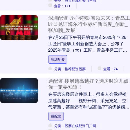
分类：股票在线配资门户网
查看：171
深圳配资 匠心铸魂·智领未来：青岛工
匠日见证海尔行业标杆新高度_创新_
张加鹏_发展
在7月25日下午召开的青岛市2025年“7.26
工匠日”暨职工创新创造大会上，公布了
2025年青岛（大）工匠、青岛手造工匠
和“五位一体”职工创新创造成果，并对马....
深圳配资
分类：推荐配资股票
查看：74
通配资 楼层越高越好？选房时这几点
你一定要知道！
在买房选楼层这件事上，很多人会觉得楼
层越高越好——视野开阔、采光充足、空
气清新，甚至还有种“居高临下”的优越感。
但从堪舆学的角度来看，太高的楼层，尤
通配资
其是顶层，....
分类：股票在线配资门户网