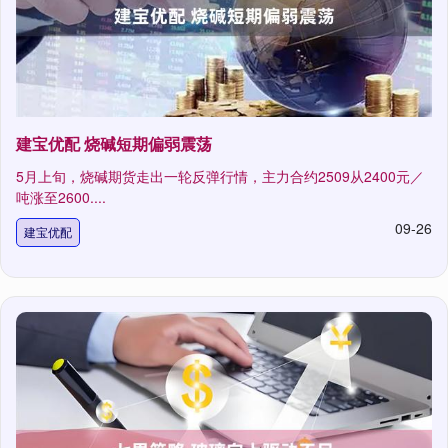
建宝优配 烧碱短期偏弱震荡
5月上旬，烧碱期货走出一轮反弹行情，主力合约2509从2400元／
吨涨至2600....
09-26
建宝优配